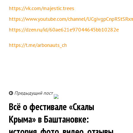
https://vk.com/majestic.trees
https://www.youtube.com/channel/UCgivgpCnpRStSRx
https://dzen.ru/id/60ae621e97044645bb10282e
https://t.me/arbonauts_ch
Предыдущий пост
Всё о фестивале «Скалы
Крыма» в Баштановке:
история, фото, видео, отзывы