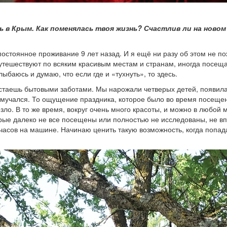
ь в Крым. Как поменялась твоя жизнь? Счастлив ли на новом
тоянное проживание 9 лет назад. И я ещё ни разу об этом не по
путешествуют по всяким красивым местам и странам, иногда посещ
лыбаюсь и думаю, что если где и «тухнуть», то здесь.
астаешь бытовыми заботами. Мы нарожали четверых детей, появил
о мучался. То ощущение праздника, которое было во время посеще
зло. В то же время, вокруг очень много красоты, и можно в любой 
орые далеко не все посещены или полностью не исследованы, не в
 часов на машине. Начинаю ценить такую возможность, когда попад