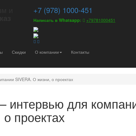
зм и
+7 (978) 1000-451
каз
Написать в Whatsapp:
+79781000451
вы
Скидки
О компании
Контакты
пании SIVERA. О жизни, о проектах
— интервью для компан
 о проектах