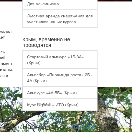
Для альпинизма
Льготная аренда снаряжения для
участников наших курсов
жалел.
ает
Крым, временно не
проводятся
ась
Стартовый альпкурс «1Б-3А»
ний
(Крым)
момент
питаны.
Альпсбор «Пирамида роста» 2Б -
аю в
4А (Крым)
Альпкурс «4А-5Б» (Крым)
Курс BigWall + ИТО (Крым)
Наш канал на
YouTube