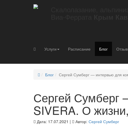
Скалолазание, альпини
Виа-Феррата
Крым Кав
Услуги
Расписание
Блог
Отзы
Блог
Сергей Сумберг — интервью для ком
Сергей Сумберг 
SIVERA. О жизни,
Дата: 17.07.2021 |
Автор:
Сергей Сумберг