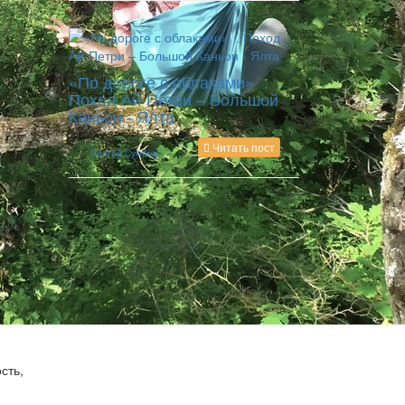
«По дороге с облаками» .
Поход Ай-Петри – Большой
Каньон - Ялта
07.09.2016
Читать пост
Сергей Сумберг
сть,