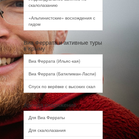
скалолазанию
«Альпинистские» восхождения с
гидом
Виа Феррата и активные туры
в Крыму
Виа Феррата (Ильяс-кая)
Виа Феррата (Батилиман-Ласпи)
Спуск по верёвке с высоких скал
Аренда снаряжения
Для Виа Ферраты
Для скалолазания