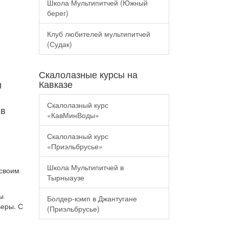
Школа Мультипитчей (Южный
берег)
Клуб любителей мультипитчей
(Судак)
Скалолазные курсы на
Кавказе
и
Скалолазный курс
 в
«КавМинВоды»
Скалолазный курс
«Приэльбрусье»
Школа Мультипитчей в
 своим
Тырныаузе
ы
Болдер-кэмп в Джантугане
ьеры. С
(Приэльбрусье)