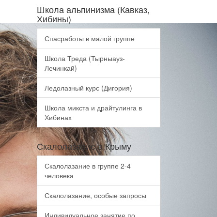
Школа альпинизма (Кавказ,
Хибины)
Спасработы в малой группе
Школа Треда (Тырныауз-
Лечинкай)
Ледолазный курс (Дигория)
Школа микста и драйтулинга в
Хибинах
Скалолазание в Крыму
Скалолазание в группе 2-4
человека
Скалолазание, особые запросы
Индивидуальное занятие по