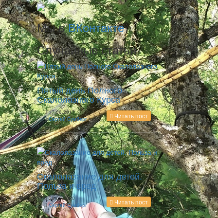
Мы в
ВКонтакте
Случайные статьи
Пятый день Полного
Скалолазного Курса
17.06.2017
Читать пост
Сергей Сумберг
Скалолазание для детей.
Польза и вред
28.02.2020
Читать пост
Сергей Сумберг