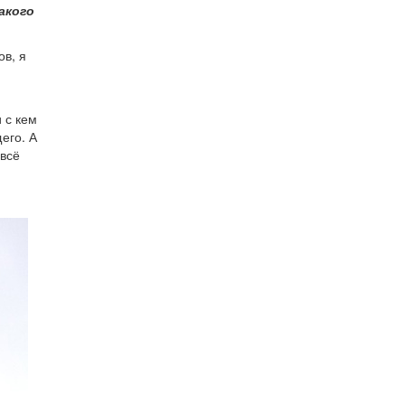
акого
ов, я
 с кем
его. А
 всё