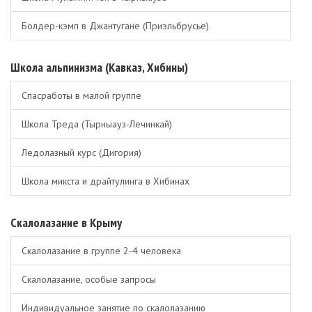
Болдер-кэмп в Джантугане (Приэльбрусье)
Школа альпинизма (Кавказ, Хибины)
Спасработы в малой группе
Школа Треда (Тырныауз-Лечинкай)
Ледолазный курс (Дигория)
Школа микста и драйтулинга в Хибинах
Скалолазание в Крыму
Скалолазание в группе 2-4 человека
Скалолазание, особые запросы
Индивидуальное занятие по скалолазанию